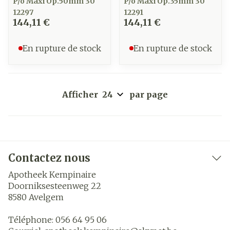
P/o Maxi Op.50mm 30
P/o Maxi Op.35mm 30
12297
12291
144,11 €
144,11 €
En rupture de stock
En rupture de stock
Afficher
par page
Contactez nous
Apotheek Kempinaire
Doorniksesteenweg 22
8580
Avelgem
Téléphone:
056 64 95 06