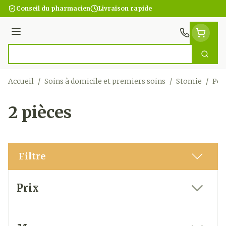
Aller au contenu
Conseil du pharmacien
Livraison rapide
Menu
Cherc
Rechercher
Accueil
/
Soins à domicile et premiers soins
/
Stomie
/
Poc
2 pièces
Filtre
Passer à la liste des produits
Prix
filter