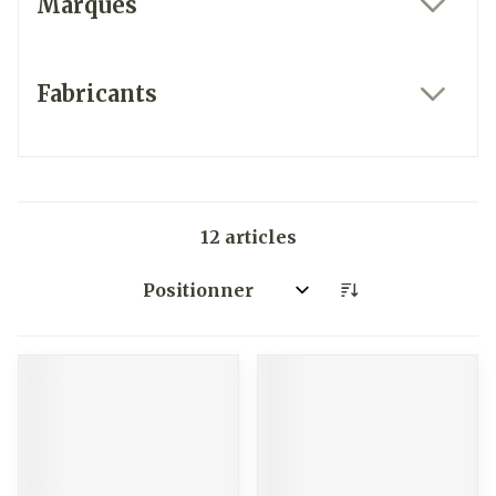
Marques
filter
Fabricants
filter
12
articles
Trier par: