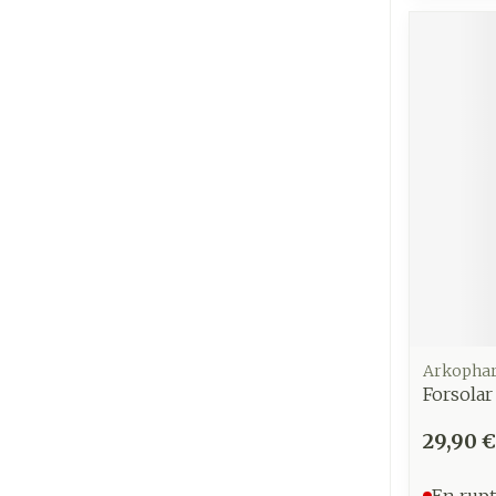
Cheveux
Piluliers et
accessoires
Soins du vis
Taches de pig
Peau sensible
irritée
Peau mixte
Peau terne
Arkopha
Forsolar
Afficher plus
29,90 €
En rupt