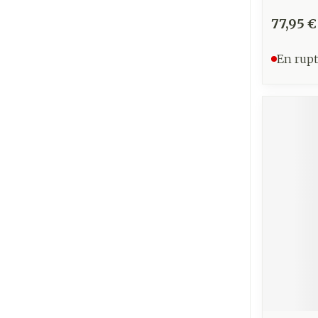
77,95 €
En rupt