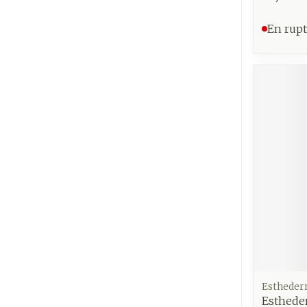
En rupt
Esthede
Esthede