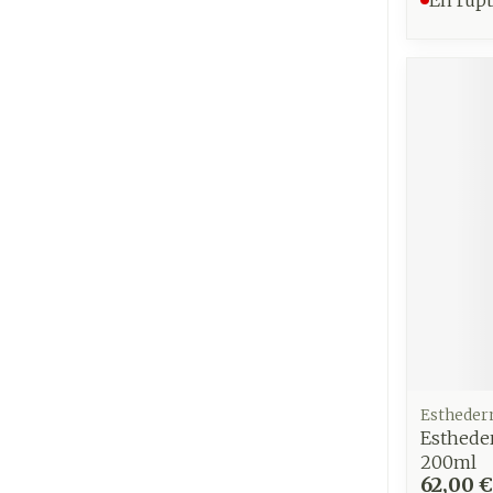
Ronflement
Esthede
Esthede
200ml
62,00 €