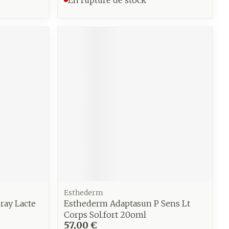
CBD
Esthederm
ray Lacte
Esthederm Adaptasun P Sens Lt
Corps Sol.fort 20oml
57,00 €