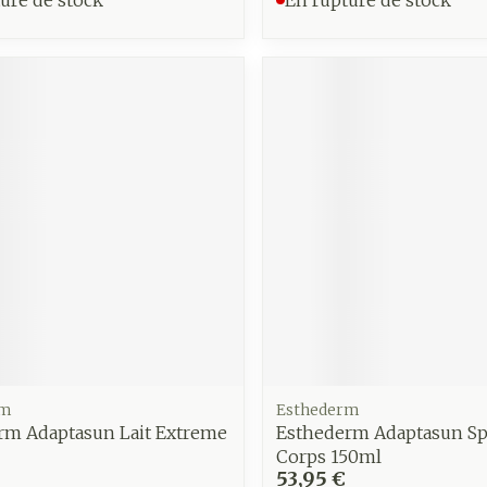
Autobronzants
Rasage
rm
Esthederm
rm Adaptasun Lait Extreme
Esthederm Adaptasun Sp
Corps 150ml
53,95 €