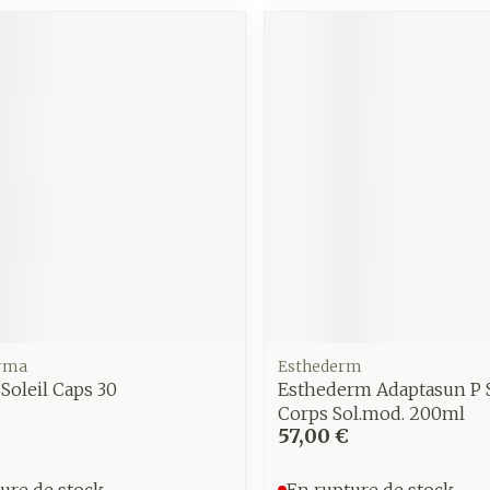
Soin intim
Ombres à paupières
Massage
Afficher plus
Masques chirurgique
Afficher pl
age
Compléments
Répulsifs 
nutritionnels
insectes
mentation
 - peau
rma
Esthederm
 Soleil Caps 30
Esthederm Adaptasun P 
Corps Sol.mod. 200ml
57,00 €
ure de stock
En rupture de stock