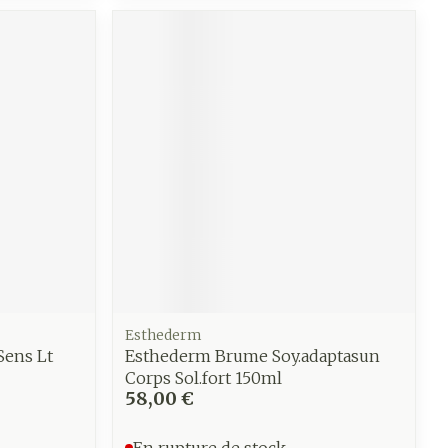
e
Eau micellaire
Yeux
us
Afficher plus
anti-
Senteur
Esthederm
Sens Lt
Esthederm Brume Soy.adaptasun
Corps Sol.fort 150ml
58,00 €
En rupture de stock