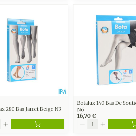
Botalux 140 Bas De Sout
ax 280 Bas Jarret Beige N3
N6
16,70 €
é
Quantité