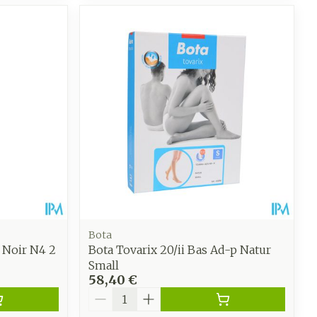
Bota
t Noir N4 2
Bota Tovarix 20/ii Bas Ad-p Natur
Small
58,40 €
Quantité