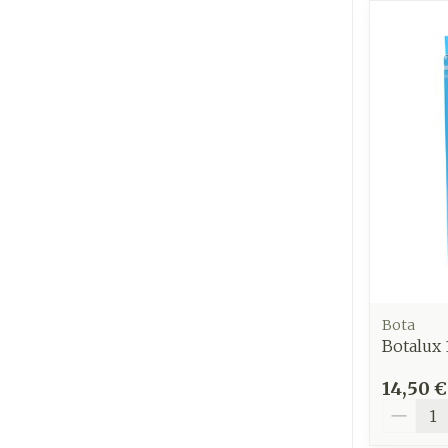
Ronflement
Bota
Botalux 
14,50 €
Quantit