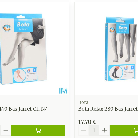
Bota
140 Bas Jarret Ch N4
Bota Relax 280 Bas Jarre
17,70 €
é
Quantité