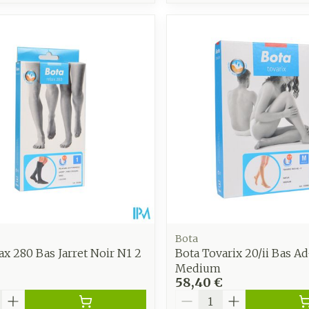
Bota
ax 280 Bas Jarret Noir N1 2
Bota Tovarix 20/ii Bas A
Medium
58,40 €
é
Quantité