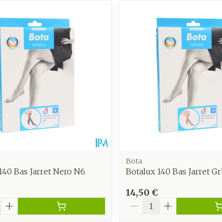
Autobronzants
Rasage
Bota
140 Bas Jarret Nero N6
Botalux 140 Bas Jarret G
14,50 €
é
Quantité