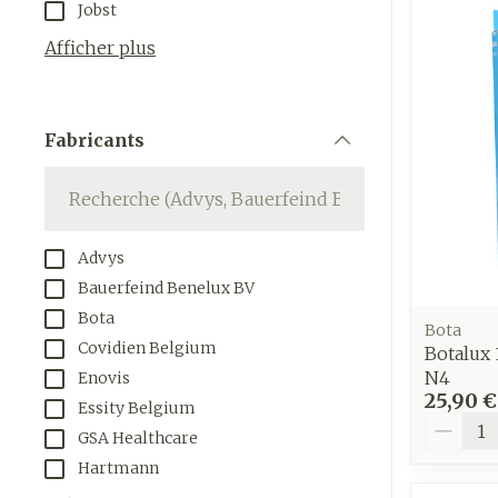
Jobst
appareils aéro
Tablettes
Afficher plus
Accessoires aé
Crème, gel et 
Pieds et jam
Oxygène
Pieds secs, cal
Fabricants
crevasses
filter
Système resp
Ampoules
Callosités
Muscles et
Advys
articulations
Cors
Bauerfeind Benelux BV
Aiguilles et 
Afficher plus
Bota
Bota
Infections
Seringues
Covidien Belgium
Botalux 
N4
Enovis
Solution injec
Spécifiqueme
25,90 €
Essity Belgium
les hommes
Aiguilles
Quantit
GSA Healthcare
Poux
Aiguilles stylo
Soins du corp
Hartmann