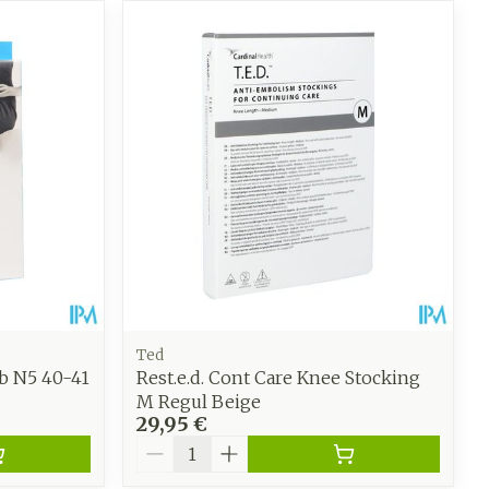
CBD
Ted
rb N5 40-41
Rest.e.d. Cont Care Knee Stocking
M Regul Beige
29,95 €
Quantité