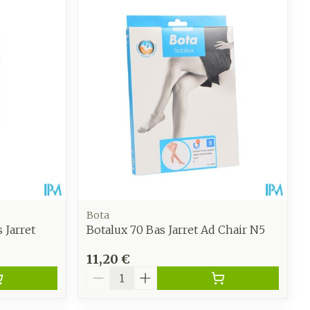
 pieds
hie
Médications diverses
intime
Tonic - lotion
us
e
Eau micellaire
Yeux
us
Afficher plus
anti-
Senteur
Bota
 Jarret
Botalux 70 Bas Jarret Ad Chair N5
11,20 €
Quantité