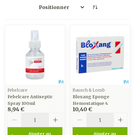
Trier par:
Febelcare
Bausch & Lomb
Febelcare Antiseptic
Bloxang Eponge
Spray 100ml
Hemostatique 4
8,94 €
10,40 €
Quantité
Quantité
Ajouter au
Ajouter au