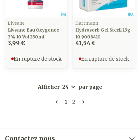
Livsane
Hartmann
Livsane Eau Oxygenee
Hydrosorb Gel Steril 15g
3% 10 Vol 250ml
10 9008410
3,99 €
41,54 €
En rupture de stock
En rupture de stock
Afficher
par page
Pages
Vous lisez actuellement la 
Page
1
2
Contactez nous