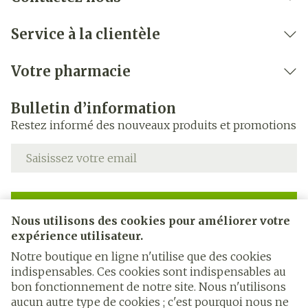
Service à la clientèle
Votre pharmacie
Bulletin d’information
Restez informé des nouveaux produits et promotions
Adresse mail
Inscription
Nous utilisons des cookies pour améliorer votre
expérience utilisateur.
En cliquant sur s'abonner, vous vous abonnez à notre
newsletter et acceptez notre
politique de confidentialité
.
Notre boutique en ligne n'utilise que des cookies
indispensables. Ces cookies sont indispensables au
bon fonctionnement de notre site. Nous n'utilisons
aucun autre type de cookies ; c'est pourquoi nous ne