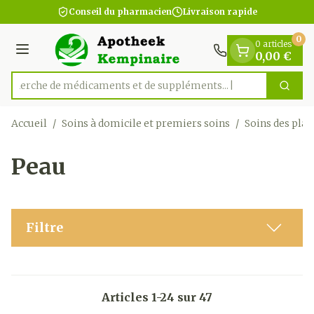
Diapositive 1 de 1
Aller au contenu
Conseil du pharmacien
Livraison rapide
0
0 articles
Menu
0,00 €
Recherche de médicaments et d
Cherc
Rechercher
Accueil
/
Soins à domicile et premiers soins
/
Soins des plai
Peau
Filtre
Articles
1
-
24
sur
47