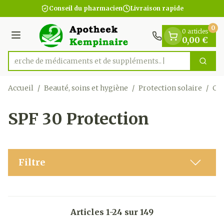
Diapositive 1 de 1
Aller au contenu
Conseil du pharmacien
Livraison rapide
0
0 articles
Menu
0,00 €
Recherche de médicaments
Cherc
Rechercher
Accueil
/
Beauté, soins et hygiène
/
Protection solaire
/
Crè
SPF 30 Protection
Filtre
Articles
1
-
24
sur
149