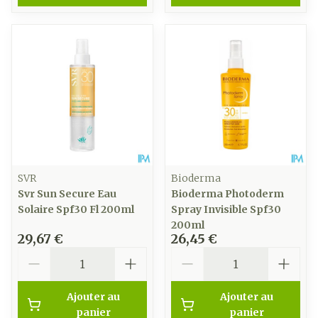
SVR
Bioderma
Svr Sun Secure Eau
Bioderma Photoderm
Solaire Spf30 Fl 200ml
Spray Invisible Spf30
200ml
29,67 €
26,45 €
Quantité
Quantité
Ajouter au
Ajouter au
panier
panier