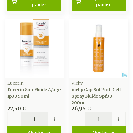
panier
panier
Eucerin
Vichy
Eucerin Sun Fluide A/age
Vichy Cap Sol Prot. Cell.
Ip30 50ml
Spray Fluide Spf30
200ml
27,50 €
26,95 €
Quantité
Quantité
Ajouter au
Ajouter au