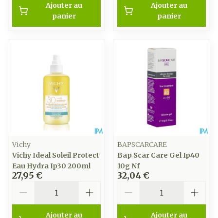
Ajouter au
Ajouter au
panier
panier
Vichy
BAPSCARCARE
Vichy Ideal Soleil Protect
Bap Scar Care Gel Ip40
Eau Hydra Ip30 200ml
10g Nf
27,95 €
32,04 €
Quantité
Quantité
Ajouter au
Ajouter au