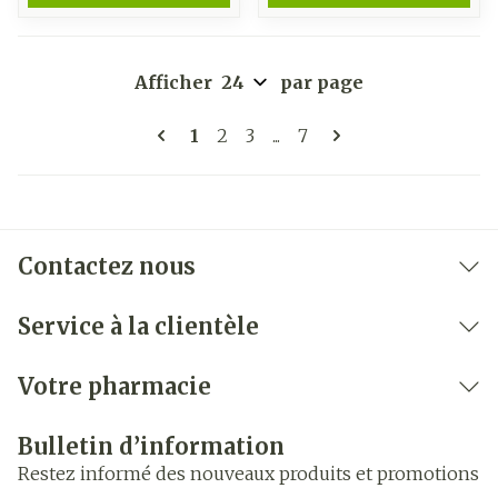
Afficher
par page
Pages
Vous lisez actuellement la page
Page
Page
Page
1
2
3
...
7
Contactez nous
Service à la clientèle
Votre pharmacie
Bulletin d’information
Restez informé des nouveaux produits et promotions