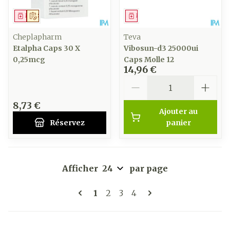
Médicament
Sur prescription
Médicament
Cheplapharm
Teva
Etalpha Caps 30 X
Vibosun-d3 25000ui
0,25mcg
Caps Molle 12
14,96 €
Quantité
8,73 €
Ajouter au
Réservez
panier
Afficher
par page
Pages
Vous lisez actuellement la pag
Page
Page
Page
1
2
3
4