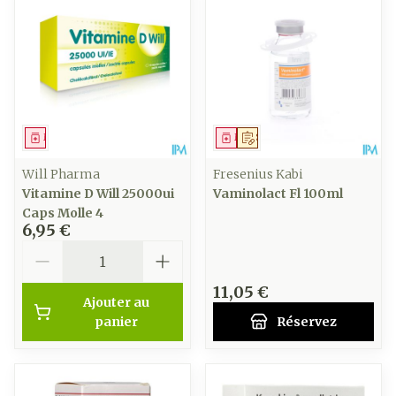
Médicament
Médicament
Sur prescription
Will Pharma
Fresenius Kabi
Vitamine D Will 25000ui
Vaminolact Fl 100ml
Caps Molle 4
6,95 €
Quantité
11,05 €
Ajouter au
panier
Réservez