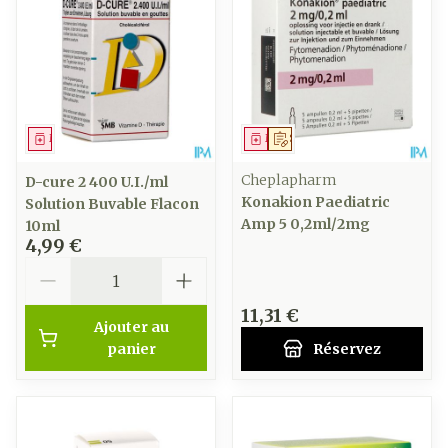
Médicament
Médicament
Sur prescription
Cheplapharm
D-cure 2 400 U.I./ml
Konakion Paediatric
Solution Buvable Flacon
Amp 5 0,2ml/2mg
10ml
4,99 €
Quantité
11,31 €
Ajouter au
panier
Réservez