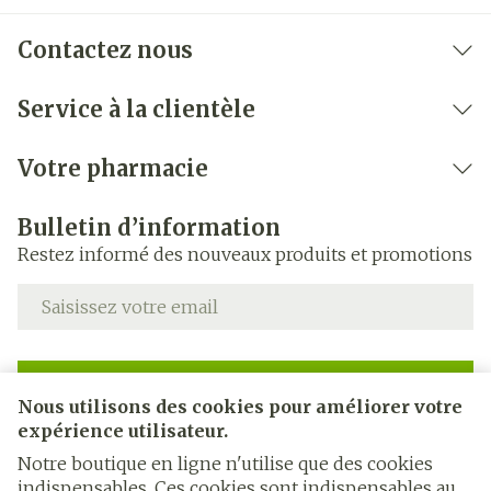
Contactez nous
Service à la clientèle
Votre pharmacie
Bulletin d’information
Restez informé des nouveaux produits et promotions
Adresse mail
Inscription
Nous utilisons des cookies pour améliorer votre
expérience utilisateur.
En cliquant sur s'abonner, vous vous abonnez à notre
newsletter et acceptez notre
politique de confidentialité
.
Notre boutique en ligne n'utilise que des cookies
indispensables. Ces cookies sont indispensables au