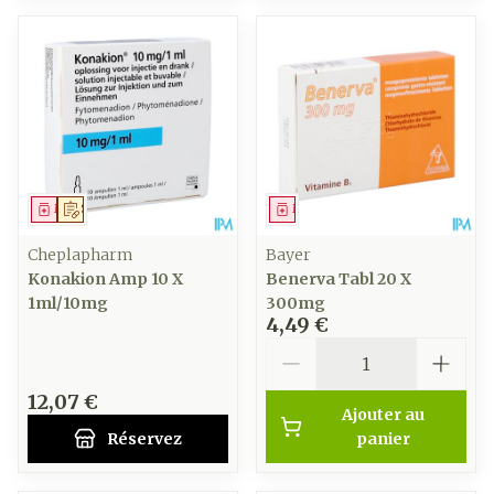
Médicament
Sur prescription
Médicament
Cheplapharm
Bayer
Konakion Amp 10 X
Benerva Tabl 20 X
1ml/10mg
300mg
4,49 €
Quantité
12,07 €
Ajouter au
Réservez
panier