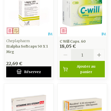
Médicament
Sur prescription
Médicament
Cheplapharm
C Will Caps. 60
18,05 €
Etalpha Softcaps 50 X 1
Quantité
Mcg
22,69 €
Ajouter au
Réservez
panier