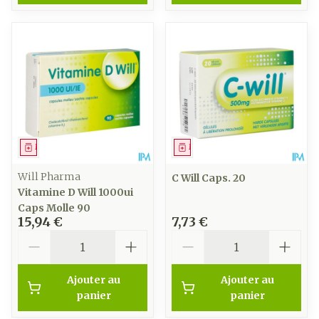
Médicament
Médicament
Will Pharma
C Will Caps. 20
Vitamine D Will 1000ui
Caps Molle 90
15,94 €
7,73 €
Quantité
Quantité
Ajouter au
Ajouter au
panier
panier