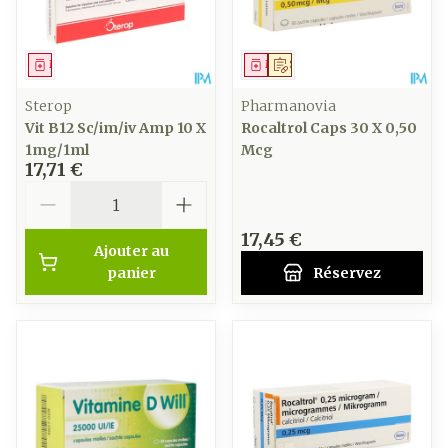
Médicament
Médicament
Sur prescription
Sterop
Pharmanovia
Vit B12 Sc/im/iv Amp 10 X
Rocaltrol Caps 30 X 0,50
1mg/1ml
Mcg
17,71 €
Quantité
17,45 €
Ajouter au
panier
Réservez