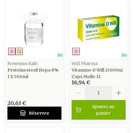
Médicament
Sur prescription
Médicament
Fresenius Kabi
Will Pharma
Proteinesteril Hepa 8%
Vitamine D Will 25000ui
1 X 500ml
Caps Molle 12
16,94 €
Quantité
20,63 €
Ajouter au
Réservez
panier