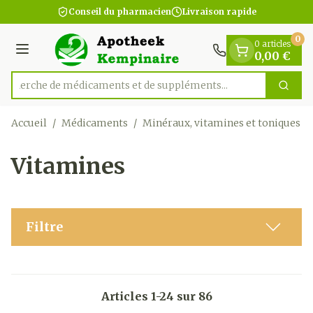
Diapositive 1 de 1
Aller au contenu
Conseil du pharmacien
Livraison rapide
0
0 articles
Menu
0,00 €
Recherche de médicaments et de suppléments...
Cherc
Rechercher
Accueil
/
Médicaments
/
Minéraux, vitamines et toniques
/
Vitamines
Filtre
Articles
1
-
24
sur
86