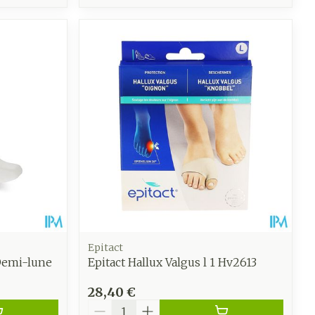
Epitact
Demi-lune
Epitact Hallux Valgus l 1 Hv2613
28,40 €
Quantité