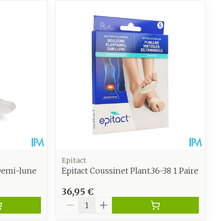
CBD
Epitact
Demi-lune
Epitact Coussinet Plant.36-38 1 Paire
36,95 €
Quantité