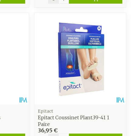
Epitact
s
Epitact Coussinet Plant.39-41 1
Paire
36,95 €