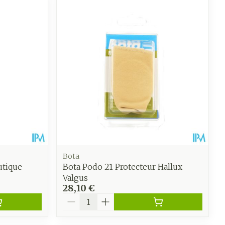
 pieds
hie
Médications diverses
intime
Tonic - lotion
us
e
Eau micellaire
Yeux
us
Afficher plus
anti-
Senteur
Bota
utique
Bota Podo 21 Protecteur Hallux
Valgus
28,10 €
Quantité