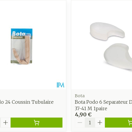
Autobronzants
Rasage
Bota
do 24 Coussin Tubulaire
Bota Podo 6 Separateur 
37-41 M 1paire
4,90 €
é
Quantité