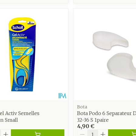
Bota
el Activ Semelles
Bota Podo 6 Separateur 
en Small
32-36 S 1paire
4,90 €
é
Quantité