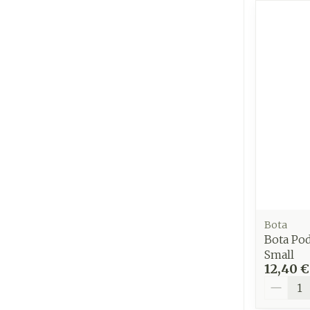
Ronflement
Bota
Bota Po
Small
12,40 €
Quantit