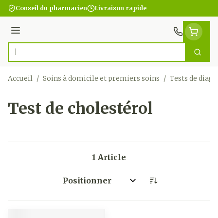
Aller au contenu
Conseil du pharmacien
Livraison rapide
Menu
Cherc
Rechercher
Accueil
/
Soins à domicile et premiers soins
/
Tests de diagn
Test de cholestérol
1
Article
Trier par: