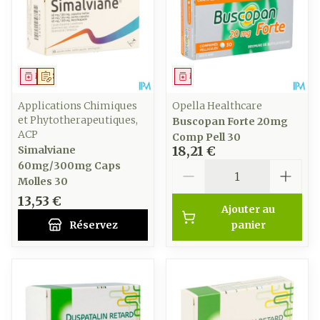
Médicament
Sur prescription
Médicament
Applications Chimiques
Opella Healthcare
et Phytotherapeutiques,
Buscopan Forte 20mg
ACP
Comp Pell 30
18,21 €
Simalviane
Quantité
60mg/300mg Caps
Molles 30
13,53 €
Ajouter au
Réservez
panier