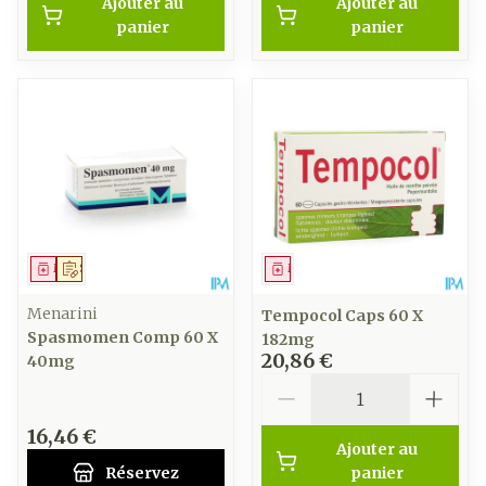
Ajouter au
Ajouter au
panier
panier
Médicament
Sur prescription
Médicament
Menarini
Tempocol Caps 60 X
Spasmomen Comp 60 X
182mg
20,86 €
40mg
Quantité
16,46 €
Ajouter au
Réservez
panier