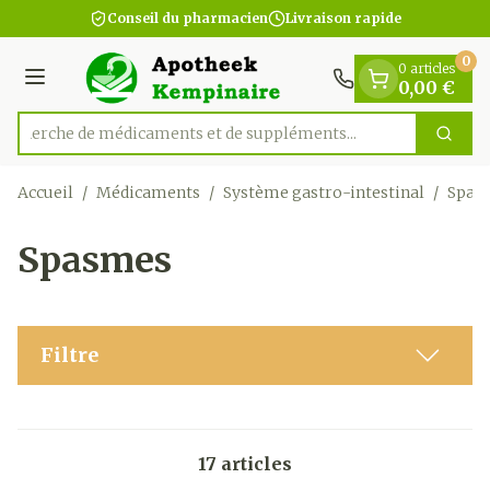
Diapositive 1 de 1
Aller au contenu
Conseil du pharmacien
Livraison rapide
0
0 articles
Menu
0,00 €
Recherche de médicaments et de suppléments...
Cherc
Rechercher
Accueil
/
Médicaments
/
Système gastro-intestinal
/
Spas
Spasmes
Filtre
17
articles