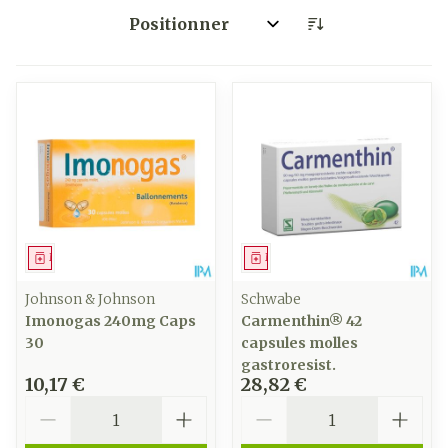
Trier par:
Médicament
Médicament
Johnson & Johnson
Schwabe
Imonogas 240mg Caps
Carmenthin® 42
30
capsules molles
gastroresist.
10,17 €
28,82 €
Quantité
Quantité