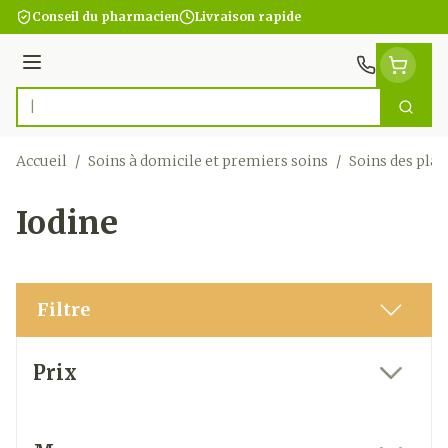
Aller au contenu
Conseil du pharmacien
Livraison rapide
Menu
Cherc
Rechercher
Accueil
/
Soins à domicile et premiers soins
/
Soins des plai
Iodine
Filtre
Passer à la liste des produits
Prix
filter