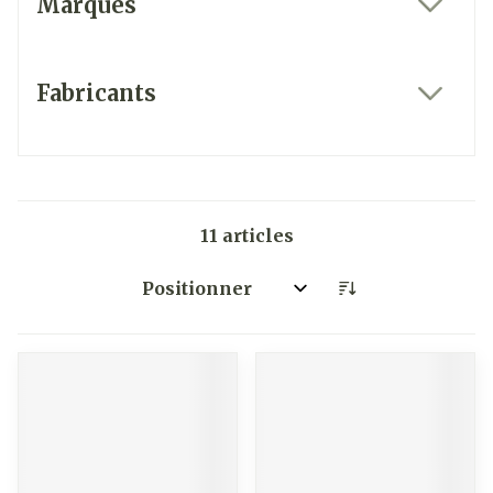
Marques
filter
Fabricants
filter
11
articles
Trier par: