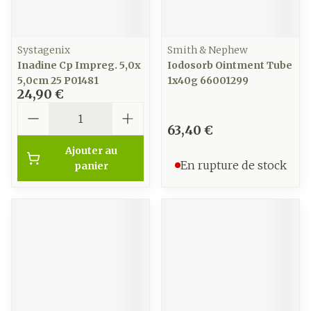
Systagenix
Smith & Nephew
Inadine Cp Impreg. 5,0x
Iodosorb Ointment Tube
5,0cm 25 P01481
1x40g 66001299
24,90 €
Quantité
63,40 €
Ajouter au
En rupture de stock
panier