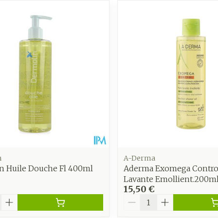
Autobronzants
Rasage
n
A-Derma
n Huile Douche Fl 400ml
Aderma Exomega Contro
Lavante Emollient.200m
15,50 €
é
Quantité