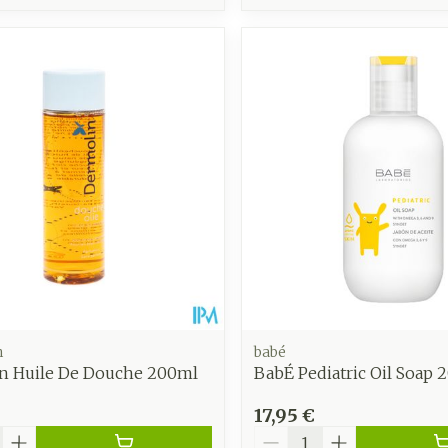
n
babé
n Huile De Douche 200ml
BabÉ Pediatric Oil Soap 
17,95 €
é
Quantité