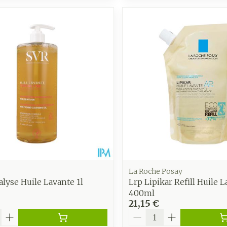
La Roche Posay
alyse Huile Lavante 1l
Lrp Lipikar Refill Huile 
400ml
21,15 €
é
Quantité