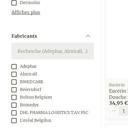
Dermolin
appareils aéro
Tablettes
Afficher plus
Accessoires aé
Crème, gel et 
Pieds et jam
Oxygène
Pieds secs, cal
Fabricants
crevasses
filter
Système resp
Ampoules
Callosités
Muscles et
Adephar
articulations
Cors
Almirall
Aiguilles et 
Afficher plus
BMEDCARE
Eucerin
Infections
Seringues
Beiersdorf
Eucerin 
Douche 
Bolton Belgium
Solution injec
Spécifiqueme
34,95 €
Bomedys
les hommes
Aiguilles
Quantit
DHL PHARMA LOGISTICS T.A.V. FSC
Poux
Aiguilles stylo
Soins du corp
L'oréal Belgilux