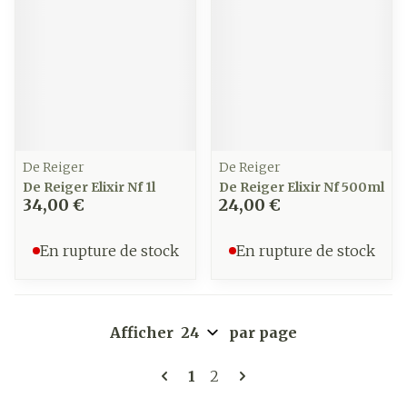
De Reiger
De Reiger
De Reiger Elixir Nf 1l
De Reiger Elixir Nf 500ml
34,00 €
24,00 €
En rupture de stock
En rupture de stock
Afficher
par page
Pages
Vous lisez actuellement la 
Page
1
2