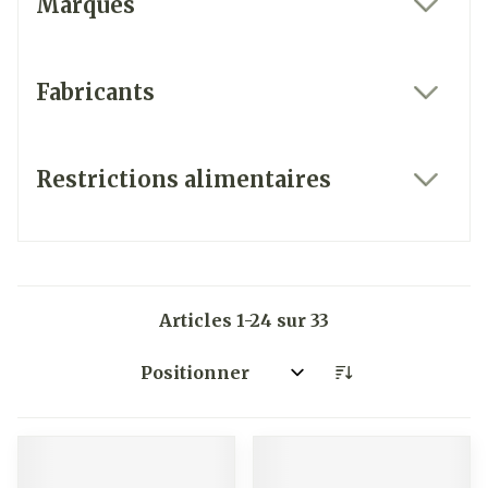
Marques
filter
Fabricants
filter
Restrictions alimentaires
filter
Articles
1
-
24
sur
33
Trier par: