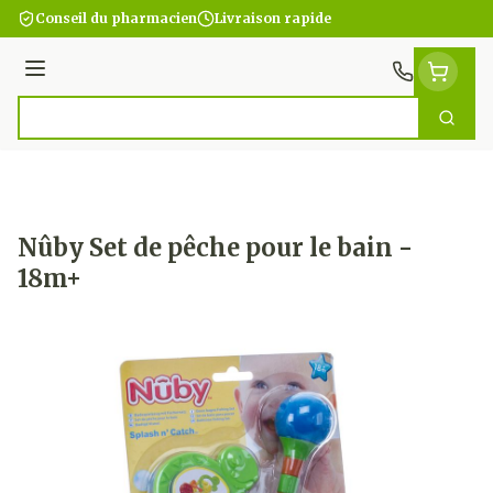
Aller au contenu
Conseil du pharmacien
Livraison rapide
Menu
Cherc
Rechercher
Nûby Set de pêche pour le bain -
18m+