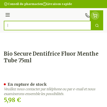
Aller au contenu
Conseil du pharmacien
Livraison rapide
Menu
Cherc
Rechercher
Bio Secure Dentifrice Fluor Menthe
Tube 75ml
Bio Secure Dentifrice Flu
En rupture de stock
Veuillez nous contacter par téléphone ou par e-mail et nous
examinerons ensemble les possibilités.
5,98 €