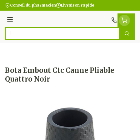
Aller au contenu
Conseil du pharmacien
Livraison rapide
Menu
Cherc
Rechercher
Bota Embout Ctc Canne Pliable
Quattro Noir