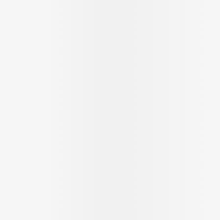
Soin intim
Ombres à paupières
Massage
Afficher plus
Masques chirurgique
Afficher pl
age
Compléments
Répulsifs 
nutritionnels
insectes
mentation
 - peau