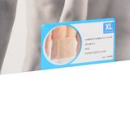
Autobronzants
Rasage