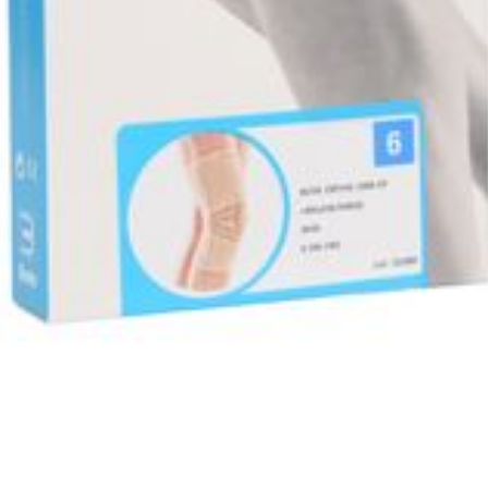
Autobronzants
Rasage