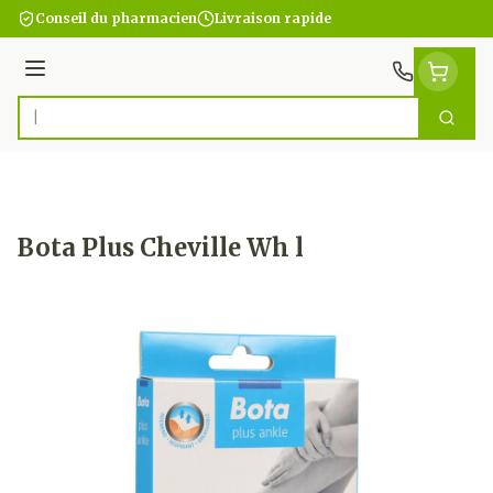
Aller au contenu
Conseil du pharmacien
Livraison rapide
Menu
Cherc
Rechercher
Bota Plus Cheville Wh l