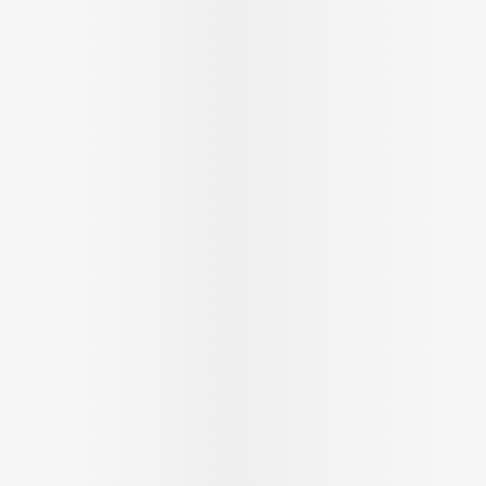
Soin intim
Ombres à paupières
Massage
Afficher plus
Masques chirurgique
Afficher pl
age
Compléments
Répulsifs 
nutritionnels
insectes
mentation
 - peau