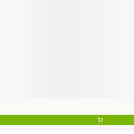
Autobronzants
Rasage