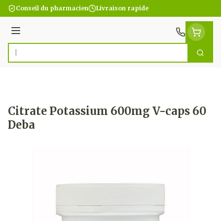
Aller au contenu
Conseil du pharmacien
Livraison rapide
Menu
Cherc
Rechercher
Citrate Potassium 600mg V-caps 60
Deba