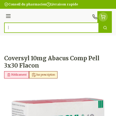
Aller au contenu
Conseil du pharmacien
Livraison rapide
Menu
Cherc
Rechercher
Coversyl 10mg Abacus Comp Pell
3x30 Flacon
Médicament
Sur prescription