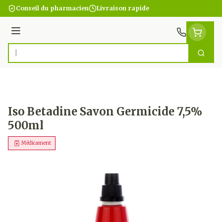
Aller au contenu
Conseil du pharmacien
Livraison rapide
Menu
Cherc
Rechercher
Iso Betadine Savon Germicide 7,5%
500ml
Médicament