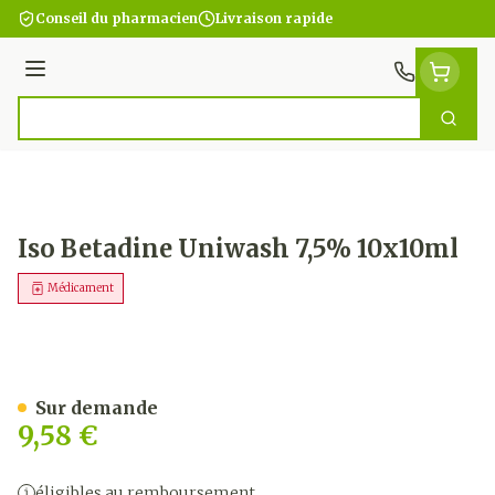
Aller au contenu
Conseil du pharmacien
Livraison rapide
Menu
Cherc
Rechercher
Iso Betadine Uniwash 7,5% 10x10ml
Médicament
Iso Betadine Uniwash 7,5
Sur demande
9,58 €
éligibles au remboursement