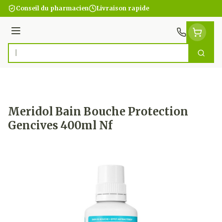
Aller au contenu
Conseil du pharmacien
Livraison rapide
Menu
Cherc
Rechercher
Meridol Bain Bouche Protection
Gencives 400ml Nf