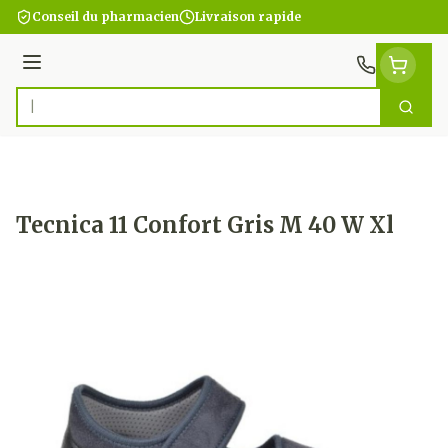
Aller au contenu
Conseil du pharmacien
Livraison rapide
Menu
Cherc
Rechercher
Tecnica 11 Confort Gris M 40 W Xl