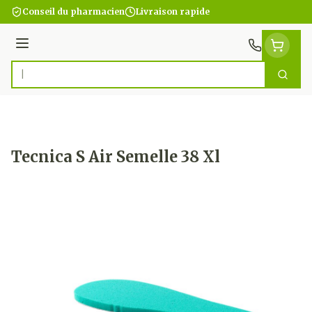
Aller au contenu
Conseil du pharmacien
Livraison rapide
Menu
Cherc
Rechercher
Tecnica S Air Semelle 38 Xl