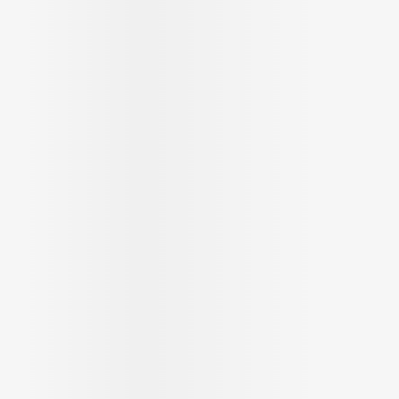
Soin intim
Ombres à paupières
Massage
Afficher plus
Masques chirurgique
Afficher pl
age
Compléments
Répulsifs 
nutritionnels
insectes
mentation
 - peau