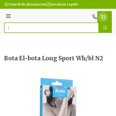
Aller au contenu
Conseil du pharmacien
Livraison rapide
Menu
Cherc
Rechercher
Bota El-bota Long Sport Wh/bl N2