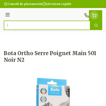
Aller au contenu
Conseil du pharmacien
Livraison rapide
Menu
Cherc
Rechercher
Bota Ortho Serre Poignet Main 501
Noir N2