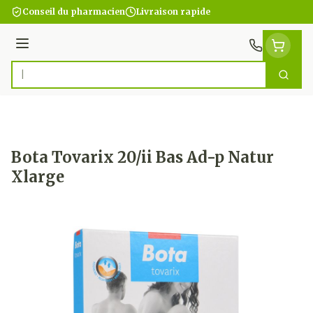
Aller au contenu
Conseil du pharmacien
Livraison rapide
Menu
Cherc
Rechercher
Bota Tovarix 20/ii Bas Ad-p Natur
Xlarge