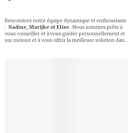
Rencontrez notre équipe dynamique et enthousiaste
:
Nadine, Marijke et Elise
. Nous sommes prêts à
vous conseiller et à vous guider personnellement et
sur mesure et à vous offrir la meilleure solution dans
le domaine de la santé. Pour cela, nous aimons
travailler avec votre médecin généraliste,
physiothérapeute, infirmière, spécialiste ou autre
prestataire de soins.
En plus des médicaments, nous proposons une vaste
gamme de produits comprenant l'homéopathie, les
compléments alimentaires, les préparations
pharmaceutiques et domestiques, les produits de
soins, les équipements de soins à domicile et bien
plus encore. Nous sommes heureux de vous
accueillir en pharmacie, mais nous vous offrons
également la possibilité de faire vos achats ou
réservations rapidement et facilement en ligne.