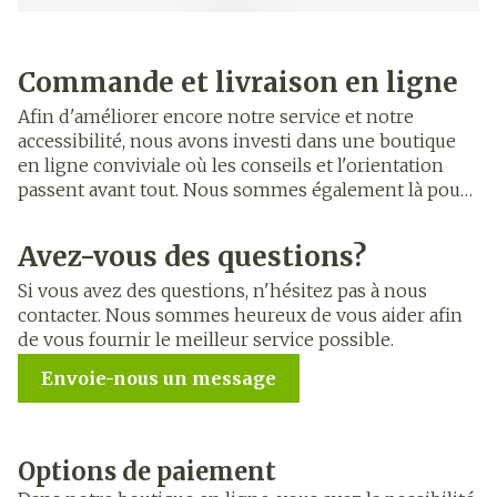
Commande et livraison en ligne
Afin d'améliorer encore notre service et notre
accessibilité, nous avons investi dans une boutique
en ligne conviviale où les conseils et l'orientation
passent avant tout. Nous sommes également là pour
vous en ligne. Si vous recherchez la qualité, le service
et les soins, n'hésitez pas à nous contacter.
Avez-vous des questions?
Vous pouvez commander vos produits dans notre
Si vous avez des questions, n'hésitez pas à nous
boutique en ligne et les récupérer à la pharmacie ou
contacter. Nous sommes heureux de vous aider afin
les faire préparer dans l'un de nos casiers de collecte
de vous fournir le meilleur service possible.
sécurisés. Si vous êtes moins mobile, que vous ne
Envoie-nous un message
pouvez pas vous rendre chez nous et que vous n'avez
également personne qui puisse récupérer les
médicaments à votre place, nous vous proposons un
service supplémentaire pour livrer votre commande
Options de paiement
à domicile.