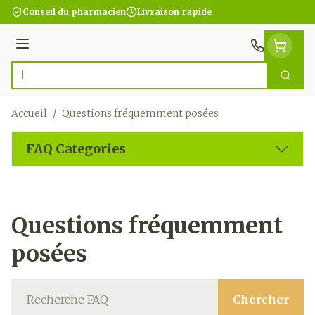
Aller au contenu
Conseil du pharmacien
Livraison rapide
Menu
Cherc
Rechercher
Accueil
/
Questions fréquemment posées
FAQ Categories
Questions fréquemment
posées
Chercher
Cherche