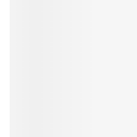
Cheveux
Piluliers et
accessoires
Soins du vis
Taches de pig
Peau sensible
irritée
Peau mixte
Peau terne
Afficher plus