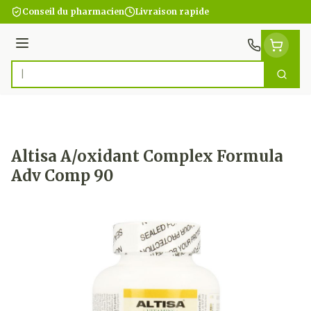
Aller au contenu
Conseil du pharmacien
Livraison rapide
Menu
Cherc
Rechercher
Altisa A/oxidant Complex Formula
Adv Comp 90