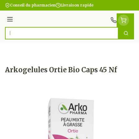
Aller au contenu
Conseil du pharmacien
Livraison rapide
Menu
Cherc
Rechercher
Arkogelules Ortie Bio Caps 45 Nf