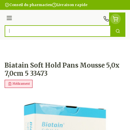
Aller au contenu
Conseil du pharmacien
Livraison rapide
Menu
Cherc
Rechercher
Biatain Soft Hold Pans Mousse 5,0x
7,0cm 5 33473
Médicament