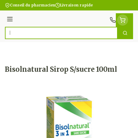
Aller au contenu
Conseil du pharmacien
Livraison rapide
Menu
Cherc
Rechercher
Bisolnatural Sirop S/sucre 100ml