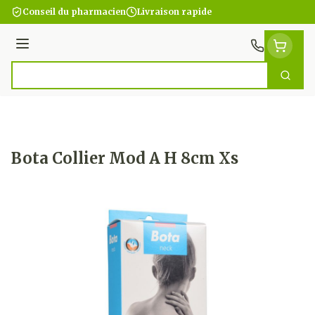
Aller au contenu
Conseil du pharmacien
Livraison rapide
Menu
Cherc
Rechercher
Bota Collier Mod A H 8cm Xs