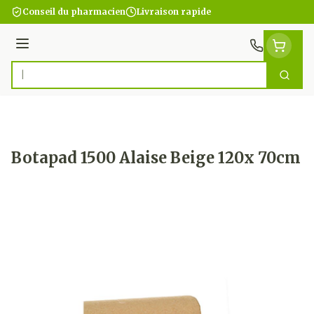
Aller au contenu
Conseil du pharmacien
Livraison rapide
Menu
Cherc
Rechercher
Botapad 1500 Alaise Beige 120x 70cm