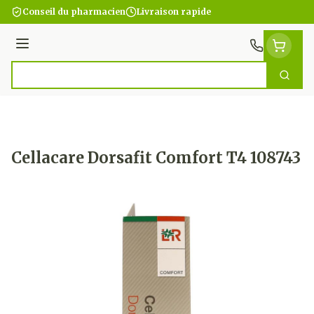
Aller au contenu
Conseil du pharmacien
Livraison rapide
Menu
Cherc
Rechercher
Cellacare Dorsafit Comfort T4 108743