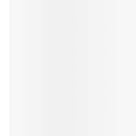
Cheveux
Piluliers et
accessoires
Soins du vis
Taches de pig
Peau sensible
irritée
Peau mixte
Peau terne
Afficher plus