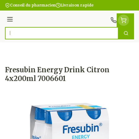
Aller au contenu
Conseil du pharmacien
Livraison rapide
Menu
Cherc
Rechercher
Fresubin Energy Drink Citron
4x200ml 7006601