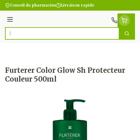
Aller au contenu
Conseil du pharmacien
Livraison rapide
Menu
Cherc
Rechercher
Furterer Color Glow Sh Protecteur
Couleur 500ml