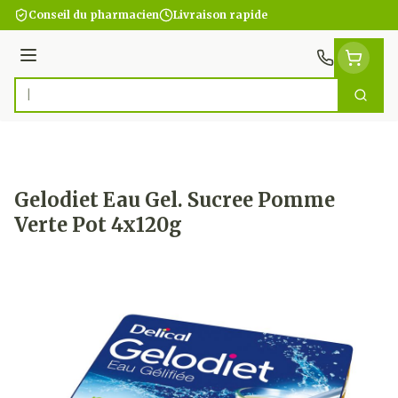
Aller au contenu
Conseil du pharmacien
Livraison rapide
Menu
Cherc
Rechercher
Gelodiet Eau Gel. Sucree Pomme
Verte Pot 4x120g