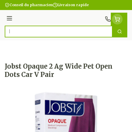
Aller au contenu
Conseil du pharmacien
Livraison rapide
Menu
Cherc
Rechercher
Jobst Opaque 2 Ag Wide Pet Open
Dots Car V Pair