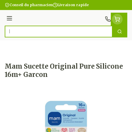
Aller au contenu
Conseil du pharmacien
Livraison rapide
Menu
Cherc
Rechercher
Mam Sucette Original Pure Silicone
16m+ Garcon