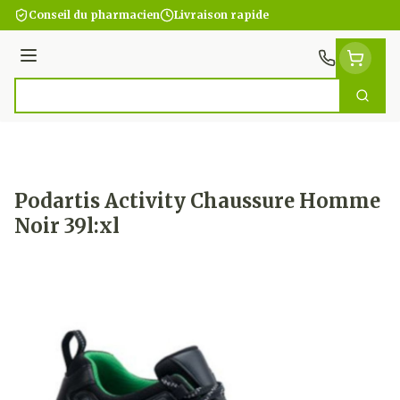
Aller au contenu
Conseil du pharmacien
Livraison rapide
Menu
Cherc
Rechercher
Podartis Activity Chaussure Homme
Noir 39l:xl