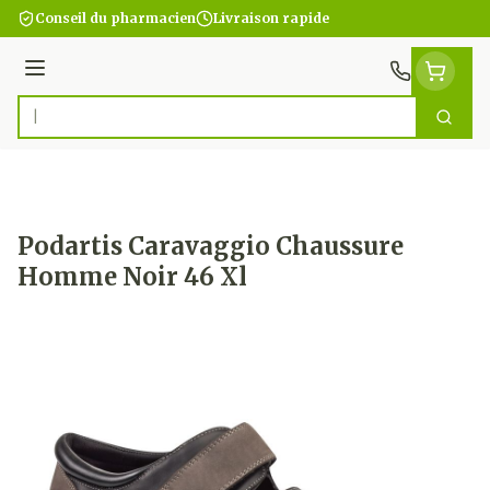
Aller au contenu
Conseil du pharmacien
Livraison rapide
Menu
Cherc
Rechercher
Podartis Caravaggio Chaussure
Homme Noir 46 Xl