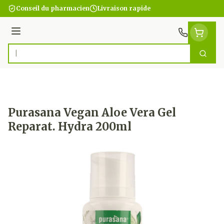
Aller au contenu
Conseil du pharmacien
Livraison rapide
Menu
Cherc
Rechercher
Purasana Vegan Aloe Vera Gel
Reparat. Hydra 200ml