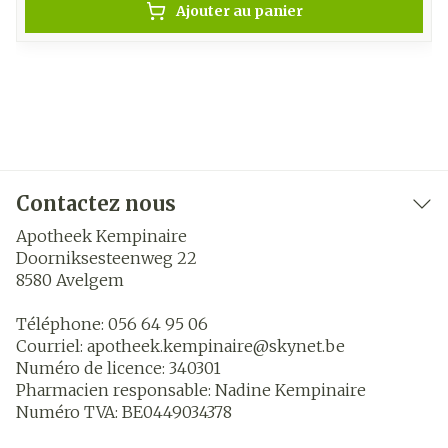
Ajouter au panier
Contactez nous
Apotheek Kempinaire
Doorniksesteenweg 22
8580
Avelgem
Téléphone:
056 64 95 06
Courriel:
apotheek.kempinaire@
skynet.be
Numéro de licence:
340301
Pharmacien responsable:
Nadine Kempinaire
Numéro TVA:
BE0449034378